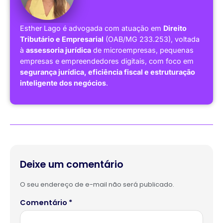
Esther Lago é advogada com atuação em
Direito
Tributário e Empresarial
(OAB/MG 233.253), voltada
à
assessoria jurídica
de microempresas, pequenas
empresas e empreendedores digitais, com foco em
segurança jurídica, eficiência fiscal e estruturação
inteligente dos negócios
.
Deixe um comentário
O seu endereço de e-mail não será publicado.
Comentário
*