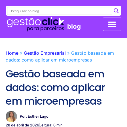
blog
Conheça a Revenda 
Home
»
Gestão Empresarial
»
Gestão baseada em
dados: como aplicar em microempresas
Gestão baseada em
dados: como aplicar
em microempresas
Por:
Esther Lago
28 de abril de 2026
Leitura: 8 min