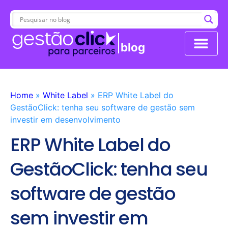
blog
Conheça a Revenda 
Home
»
White Label
»
ERP White Label do
GestãoClick: tenha seu software de gestão sem
investir em desenvolvimento
ERP White Label do
GestãoClick: tenha seu
software de gestão
sem investir em